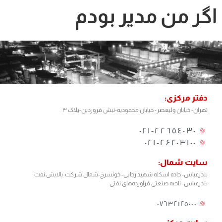
اگر من مدیر بودم
دفتر مرکزی:
تهران- خیابان ولیعصر- خیابان محمودیه-نبش فروردین-پلاک ۳
٢٢٦٥٤٠٣٠-٠٢١
۰۲۱-۲۶۲۰۳۱۰۰
سایت شمال:
بندرعباس- جاده اسکله شهید رجایی- خونسرخ-شمال شرکت پالایش نفت
بندرعباس- ناحیه صنعتی فرآورده‌های نفتی
٠٧٦٣٢١٢٥٠٠٠​