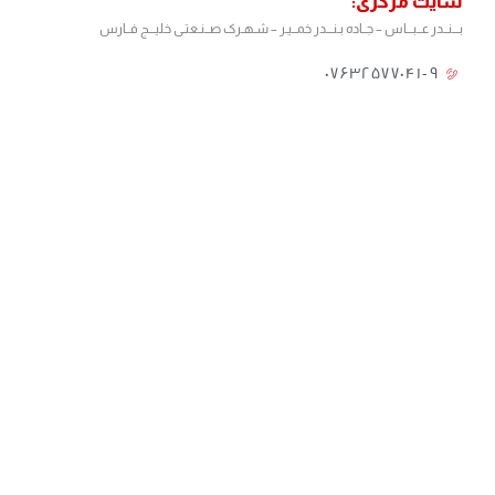
سایت مرکزی:
بـــنــدر عــبـــاس – جــاده بـنـــدر خمــیـر – شـهـرک صــنـعتـی خلیـــج فــارس
۰۷۶۳۲۵۷۷۰۴۱-۹