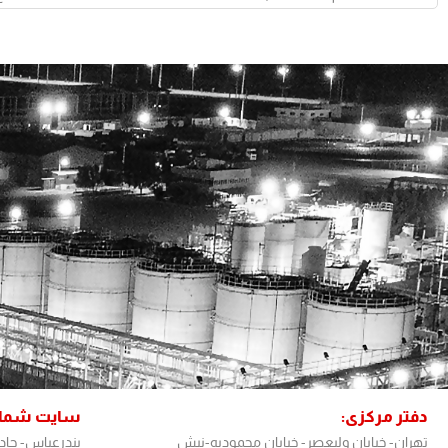
دفتر مرکزی:
سایت شمال
تهران- خیابان ولیعصر- خیابان محمودیه-نبش
بندرعباس- جا