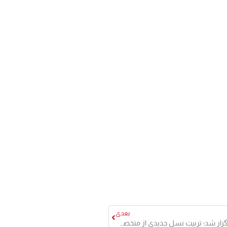
بعدی
آزمون ورودی هنرستان جوار صنعت پالایش نفت آفتاب برگزار شد؛ تربیت نسل جدیدی از متخصصان