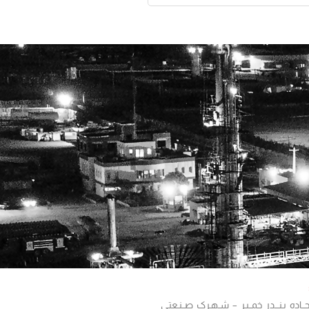
 جــاده بـنـــدر خمــیـر – شـهـرک صــنـعتـی