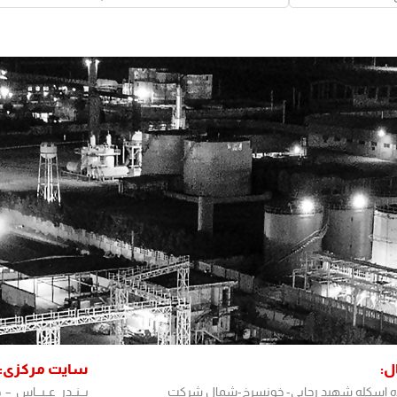
:
سایت مرکزی:
ده اسکله شهید رجایی- خونسرخ-شمال شرکت
بـــنــدر عــبـــاس –