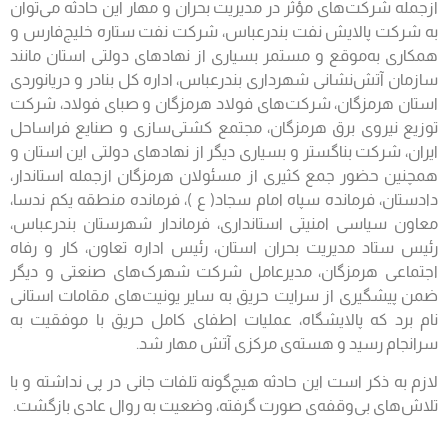
ازجمله شرکت‌های مؤثر در مدیریت بحران و مهار این حادثه می‌توان
به شرکت پالایش نفت بندرعباس، شرکت نفت ستاره خلیج‌فارس و
همکاری به‌موقع و مستمر بسیاری از نهادهای دولتی استان مانند
سازمان آتش‌نشانی شهرداری بندرعباس، اداره کل بنادر و دریانوردی
استان هرمزگان، شرکت‌های فولاد هرمزگان و صبای فولاد، شرکت
توزیع نیروی برق هرمزگان، مجتمع کشتی‌سازی و صنایع فراساحل
ایران، شرکت بناگستر و بسیاری دیگر از نهادهای دولتی این استان و
همچنین حضور جمع کثیری از مسئولان هرمزگان ازجمله استاندار،
دادستان، فرمانده سپاه امام سجاد( ع )، فرمانده منطقه یکم ندسا،
معاون سیاسی امنیتی استانداری، فرماندار شهرستان بندرعباس،
رئیس ستاد مدیریت بحران استان، رئیس اداره تعاون، کار و رفاه
اجتماعی هرمزگان، مدیرعامل شرکت شهرک‌های صنعتی و دیگر
ضمن پیشگیری از سرایت حریق به سایر یونیت‌های مقامات استانی
نام برد که پالایشگاه، عملیات اطفای کامل حریق با موفقیت به
سرانجام رسید و هسته‌ی مرکزی آتش مهار شد.
لازم به ذکر است این حادثه هیچ‌گونه تلفات جانی در پی نداشته و با
تلاش‌های بی‌وقفه‌ی صورت گرفته، وضعیت به روال عادی بازگشت.