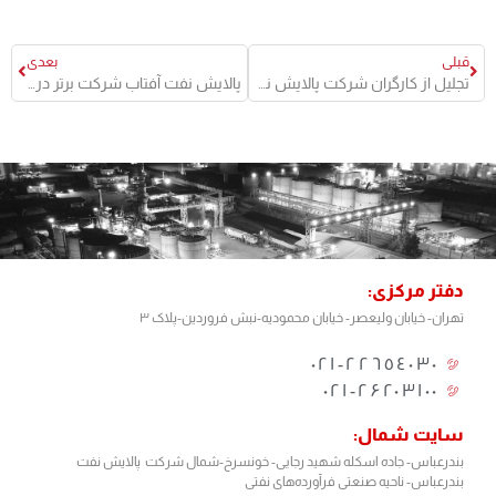
قبلی
بعدی
تجلیل از کارگران شرکت پالایش نفت آفتاب
پالایش نفت آفتاب شرکت برتر در حوزه مسئولیت‌پذیری اجتماعی و‌ فرهنگ‌سازمانی کشور
دفتر مرکزی:
تهران- خیابان ولیعصر- خیابان محمودیه-نبش فروردین-پلاک ۳
٢٢٦٥٤٠٣٠-٠٢١
۰۲۱-۲۶۲۰۳۱۰۰
سایت شمال:
بندرعباس- جاده اسکله شهید رجایی- خونسرخ-شمال شرکت پالایش نفت
بندرعباس- ناحیه صنعتی فرآورده‌های نفتی