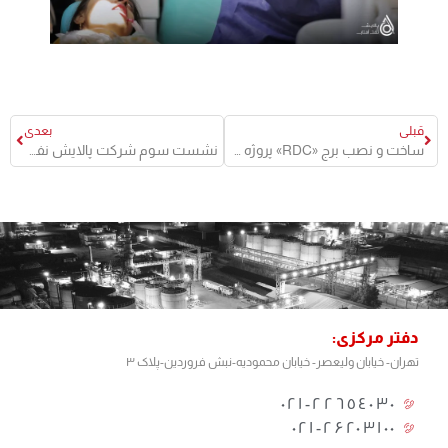
قبلی
بعدی
ساخت و نصب برج «RDC» پروژه روغن‌پایه برای نخستین‌بار در ایران انجام شد
نشست سوم شرکت پالایش نفت آفتاب و بانک ملی ایران، این‌بار در بندرعباس
دفتر مرکزی:
تهران- خیابان ولیعصر- خیابان محمودیه-نبش فروردین-پلاک ۳
٢٢٦٥٤٠٣٠-٠٢١
۰۲۱-۲۶۲۰۳۱۰۰