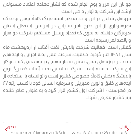
جوانان این مرز و بوم انجام شده که نشان‌دهنده اعتماد مسئولان
ارشد این شرکت به توان داخلی است.
نیروهای شاغل در این واحد تقطیر اتمسفریک کاملاً بومی بوده که
بهره‎برداری از این طرح تاثیر بسزایی در افزایش اشتغال استان
هرمزگان داشته، به نحوی که تعداد پرسنل مستقیم شرکت دو هزار
و پانصد نفر رسیده است.
گفتنی است؛ فعالیت شرکت پالایش نفت آفتاب از اردیبهشت ماه
سال ١٣٨٦ آغاز گردید. خلاقیت، سرعت عمل بدنه اجرايى و ایده‌های
جدید در حوزه‌های نفتی، نقش بسیار مهمی در توسعه‌ی کسب‌و‌کار
این شرکت داشته است. شرکت پالایش نفت آفتاب که بزرگ‌ترین
پالایشگاه‎ بخش کاملاً خصوصی کشور است و توانسته با استفاده از
ایده‌های خلاق و نوین مدیریتی و سرمایه انسانی خود با کسب رتبه ۶۷
در فهرست ١٠٠ شرکت اول کشور قرار گیرد و به عنوان صادر کننده
برتر کشور معرفی شود.
قبلی
بعدی
کسب رتبه ۶۷ در بین شرکت‌های برتر ایران توسط پالایش نفت آفتاب
بزرگ‌ترین و مجهزترین مدرسه هرمزگان افتتاح شد