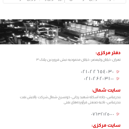
دفتر مرکزی:
تهران- خیابان ولیعصر- خیابان محمودیه-نبش فروردین-پلاک ۳
٢٢٦٥٤٠٣٠-٠٢١
۰۲۱-۲۶۲۰۳۱۰۰
سایت شمال:
بندرعباس- جاده اسکله شهید رجایی- خونسرخ-شمال شرکت پالایش نفت
بندرعباس- ناحیه صنعتی فرآورده‌های نفتی
٠٧٦٣٢١٢٥٠٠٠​
سایت مرکزی: