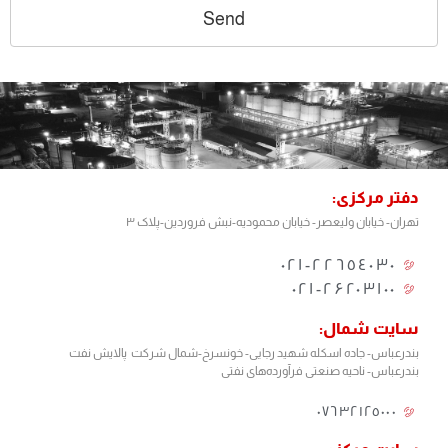
Send
This
field
should
be left
blank
دفتر مرکزی:
تهران- خیابان ولیعصر- خیابان محمودیه-نبش فروردین-پلاک ۳
٢٢٦٥٤٠٣٠-٠٢١
۰۲۱-۲۶۲۰۳۱۰۰
سایت شمال:
بندرعباس- جاده اسکله شهید رجایی- خونسرخ-شمال شرکت پالایش نفت
بندرعباس- ناحیه صنعتی فرآورده‌های نفتی
٠٧٦٣٢١٢٥٠٠٠​