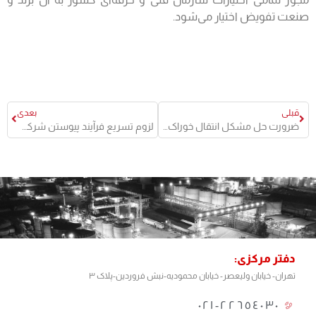
صنعت تفویض اختیار می‌شود.
قبلی
بعدی
ضرورت حل مشکل انتقال خوراک شرکت پالایش نفت آفتاب
لزوم تسریع فرآیند پیوستن شرکت پالایش نفت آفتاب به بازار بورس
دفتر مرکزی:
تهران- خیابان ولیعصر- خیابان محمودیه-نبش فروردین-پلاک ۳
٢٢٦٥٤٠٣٠-٠٢١