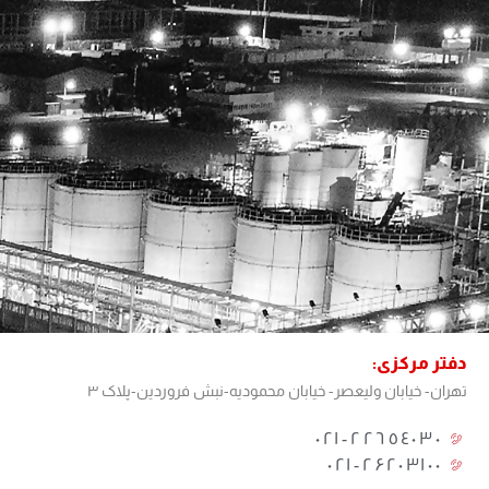
دفتر مرکزی:
تهران- خیابان ولیعصر- خیابان محمودیه-نبش فروردین-پلاک ۳
٢٢٦٥٤٠٣٠-٠٢١​
۰۲۱-۲۶۲۰۳۱۰۰