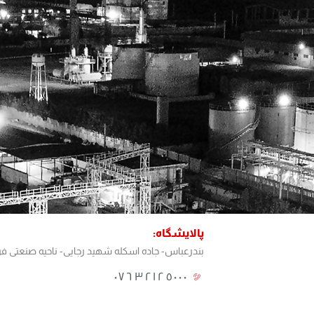
پالایشگاه:
بندرعباس- جاده اسکله شهید رجایی- ناحیه صنعتی فرآ
٠٧٦٣٢١٢٥٠٠٠