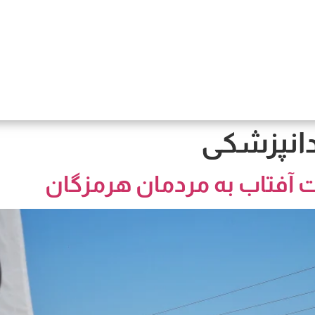
انپزشکی
فت آفتاب به مردمان هرمزگان