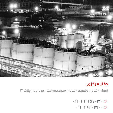
دفتر مرکزی:
تهران- خیابان ولیعصر- خیابان محمودیه-نبش فروردین-پلاک ۳
٢٢٦٥٤٠٣٠-٠٢١​
۰۲۱-۲۶۲۰۳۱۰۰