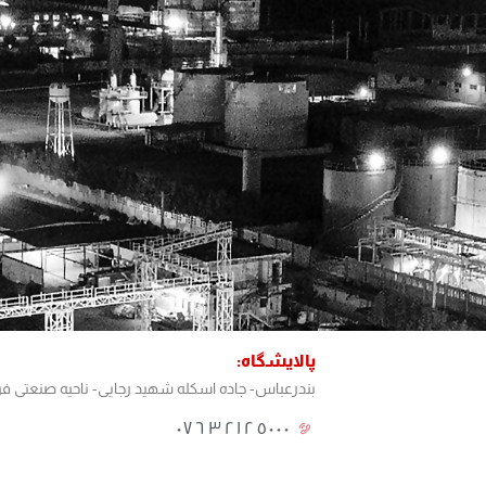
پالایشگاه:
بندرعباس- جاده اسکله شهید رجایی- ناحیه صنعتی فرآ
٠٧٦٣٢١٢٥٠٠٠