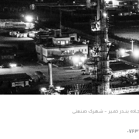
 جــاده بـنـــدر خمــیـر – شـهـرک صــنـعتـی
۰۷۶۳