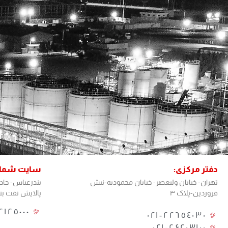
دفتر مرکزی:
سایت شمال
تهران- خیابان ولیعصر- خیابان محمودیه-نبش
بندرعباس- جا
فروردین-پلاک ۳
پالایش نفت بند
٢١٢٥٠٠٠
٢٢٦٥٤٠٣٠-٠٢١​
۰۲۱-۲۶۲۰۳۱۰۰