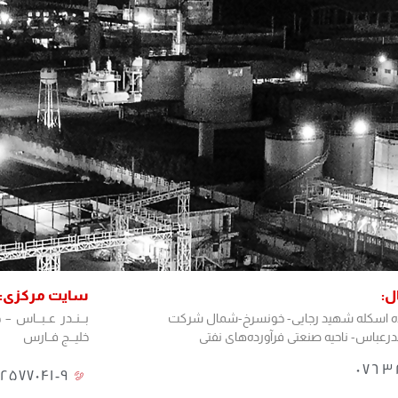
:
سایت مرکزی:
ده اسکله شهید رجایی- خونسرخ-شمال شرکت
بـــنــدر عــبـــاس –
رعباس- ناحیه صنعتی فرآورده‌های نفتی
خلیـــج فــارس
٠٧٦٣
۲۵۷۷۰۴۱-۹​