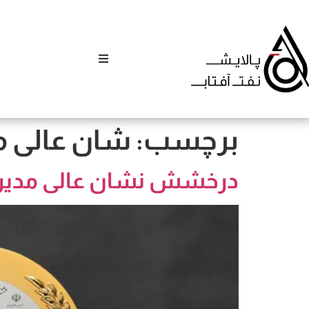
برچسب:
شان عالی م
درخشش نشان عالی مدیر س