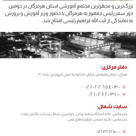
بزرگ‌ترین و مجهّزترین مجتمع آموزشی استان هرمزگان در دومین
دور سفر رئیس جمهور به هرمزگان با حضور وزیر آموزش و پرورش
به نمایندگی از آیت الله ابراهیم رئیسی افتتاح شد.
دفتر مرکزی:
تهران- خیابان ولیعصر- خیابان محمودیه-نبش فروردین-پلاک ۳
٢٢٦٥٤٠٣٠-٠٢١
۰۲۱-۲۶۲۰۳۱۰۰
سایت شمال:
بندرعباس- جاده اسکله شهید رجایی- خونسرخ-شمال شرکت پالایش نفت
بندرعباس- ناحیه صنعتی فرآورده‌های نفتی
٠٧٦٣٢١٢٥٠٠٠​