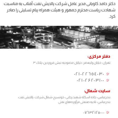
دکتر حامد کاویانی مدیر عامل شرکت پالایش نفت آفتاب به مناسبت
شهادت ریاست محترم جمهور و هیئت همراه پیام تسلیتی را صادر
کرد.
دفتر مرکزی:
تهران- خیابان ولیعصر- خیابان محمودیه-نبش فروردین-پلاک ۳
٢٢٦٥٤٠٣٠-٠٢١
۰۲۱-۲۶۲۰۳۱۰۰
سایت شمال:
بندرعباس- جاده اسکله شهید رجایی- خونسرخ-شمال شرکت پالایش نفت
بندرعباس- ناحیه صنعتی فرآورده‌های نفتی
٠٧٦٣٢١٢٥٠٠٠​