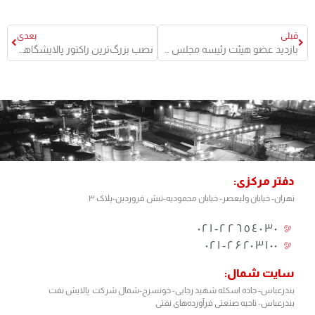
قبلی
بعدی
بازدید عضو هیئت رئیسه مجلس شورای اسلامی و هیات همراه
نصب بزرگ‌ترین راکتور پالایشگاهی به دست توانمند کارکنان شرکت نفت آفتاب
دفتر مرکزی:
تهران- خیابان ولیعصر- خیابان محمودیه-نبش فروردین-پلاک ۳
٢٢٦٥٤٠٣٠-٠٢١
۰۲۱-۲۶۲۰۳۱۰۰
سایت شمال:
بندرعباس- جاده اسکله شهید رجایی- خونسرخ-شمال شرکت پالایش نفت
بندرعباس- ناحیه صنعتی فرآورده‌های نفتی