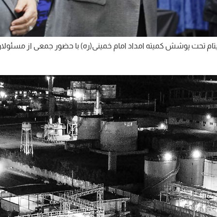
خانواده‌های ایتام تحت پوشش کمیته امداد امام خمینی(ره) با حضور جمعی از